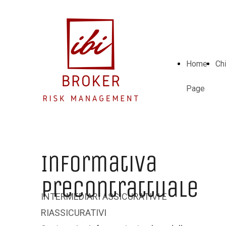
Home
Ch
Page
Informativa
Precontrattuale
INTERMEDIARI ASSICURATIVI E
RIASSICURATIVI