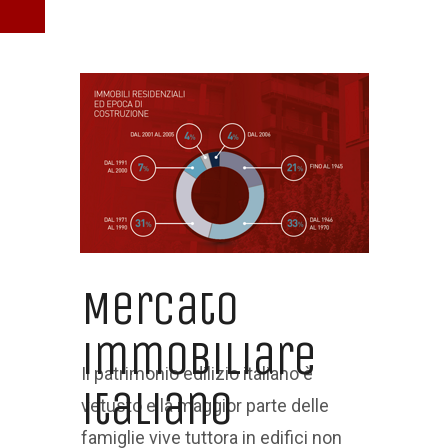
Mercato
immobiliare
Il patrimonio edilizio italiano è
italiano
vetusto e la maggior parte delle
famiglie vive tuttora in edifici non